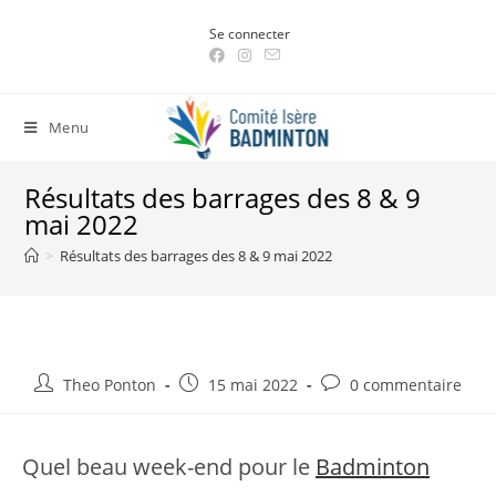
Skip
Se connecter
to
content
Menu
Résultats des barrages des 8 & 9
mai 2022
>
Résultats des barrages des 8 & 9 mai 2022
Auteur/autrice
Post
Post
Theo Ponton
15 mai 2022
0 commentaire
de
published:
comments:
la
publication :
Quel beau week-end pour le
Badminton