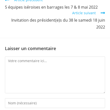
more
5 équipes iséroises en barrages les 7 & 8 mai 2022
articles
Article suivant
Invitation des président(e)s du 38 le samedi 18 juin
2022
Laisser un commentaire
Comment
Enter
your