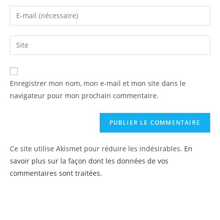
name
Enter
or
your
username
email
Enter
to
address
your
comment
to
website
comment
URL
Enregistrer mon nom, mon e-mail et mon site dans le
(optional)
navigateur pour mon prochain commentaire.
Ce site utilise Akismet pour réduire les indésirables.
En
savoir plus sur la façon dont les données de vos
commentaires sont traitées
.