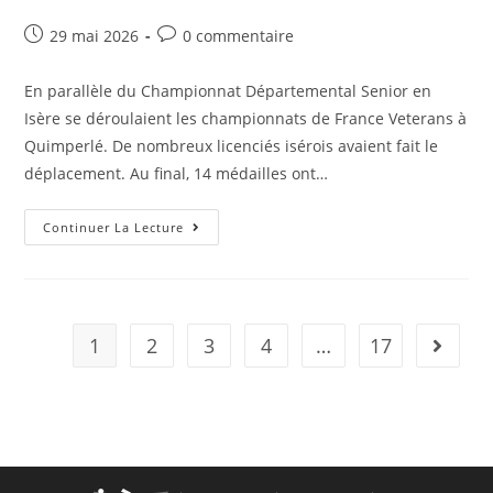
Post
Post
29 mai 2026
0 commentaire
published:
comments:
En parallèle du Championnat Départemental Senior en
Isère se déroulaient les championnats de France Veterans à
Quimperlé. De nombreux licenciés isérois avaient fait le
déplacement. Au final, 14 médailles ont…
Championnats
Continuer La Lecture
De
France
Veterans
2026
1
2
3
4
…
17
Aller à 