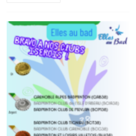
Modef
:
11-
12
Octobre
2026