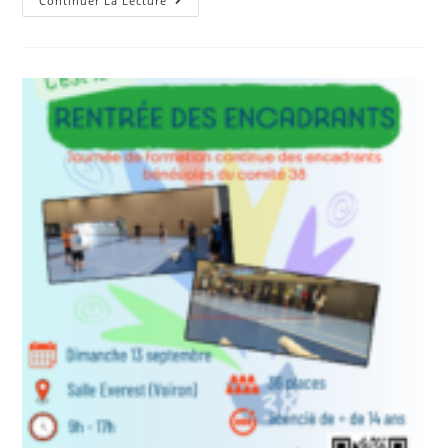
Plateaux
Continuer La Lecture
Et
RDJ
:
57
Enfants
Récompensés
!