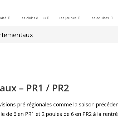
mité
Les clubs du 38
Les jeunes
Les adultes
artementaux
aux – PR1 / PR2
isions pré régionales comme la saison précédente.
 de 6 en PR1 et 2 poules de 6 en PR2 à la rentré