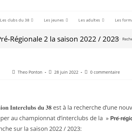
Les clubs du 38
Les jeunes
Les adultes
Les form
ré-Régionale 2 la saison 2022 / 2023
>
Reche
Auteur/autrice
Post
Post
Theo Ponton
28 juin 2022
0 commentaire
de
published:
comments:
la
publication :
𝐬𝐬𝐢𝐨𝐧 𝐈𝐧𝐭𝐞𝐫𝐜𝐥𝐮𝐛𝐬 𝐝𝐮 𝟑𝟖 est à la recherche d’une 
r au championnat d’interclubs de la » 𝗣𝗿𝗲́-𝗿𝗲́𝗴𝗶𝗼𝗻
nche sur la saison 2022 / 2023: