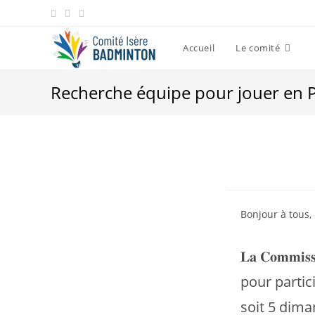
Skip
to
content
Accueil
Le comité
Recherche équipe pour jouer en P
Bonjour à tous,
𝐋𝐚 𝐂𝐨𝐦𝐦𝐢
pour participe
soit 5 dima