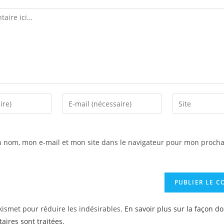
Enter
Enter
your
your
email
website
address
URL
n nom, mon e-mail et mon site dans le navigateur pour mon procha
to
(optional)
comment
Akismet pour réduire les indésirables.
En savoir plus sur la façon d
ires sont traitées
.