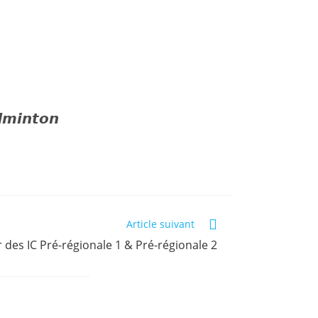
𝙙𝙢𝙞𝙣𝙩𝙤𝙣
Article suivant
r des IC Pré-régionale 1 & Pré-régionale 2