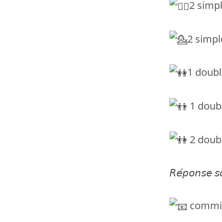
2 simp
2 simp
1 doub
1 doub
2 doub
𝘙𝘦́𝘱𝘰𝘯𝘴𝘦 
commis