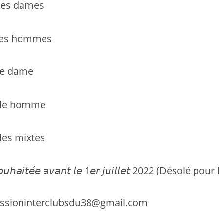
les dames
les hommes
le dame
le homme
les mixtes
𝘰𝘶𝘩𝘢𝘪𝘵𝘦́𝘦 𝘢𝘷𝘢𝘯𝘵 𝘭𝘦 1𝘦𝘳 𝘫𝘶𝘪𝘭𝘭𝘦𝘵 2022 (Désolé pou
sioninterclubsdu38@gmail.com