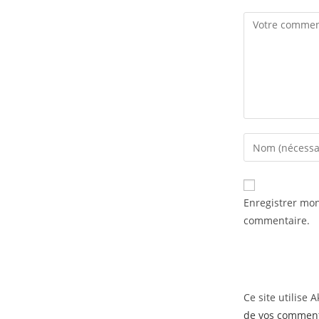
Comment
Enter
your
name
or
Enregistrer mo
username
commentaire.
to
comment
Ce site utilise 
de vos commenta