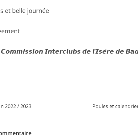
s et belle journée
ivement
𝘾𝙤𝙢𝙢𝙞𝙨𝙨𝙞𝙤𝙣 𝙄𝙣𝙩𝙚𝙧𝙘𝙡𝙪𝙗𝙨 𝙙𝙚 𝙡’𝙄𝙨𝙚̀𝙧𝙚 𝙙𝙚 𝘽𝙖
on 2022 / 2023
Poules et calendrie
commentaire