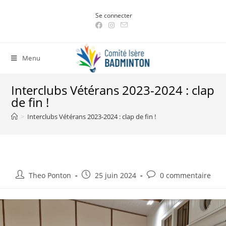
Skip
Se connecter
to
content
Menu
Interclubs Vétérans 2023-2024 : clap
de fin !
>
Interclubs Vétérans 2023-2024 : clap de fin !
Auteur/autrice
Post
Post
Theo Ponton
25 juin 2024
0 commentaire
de
published:
comments:
la
publication :