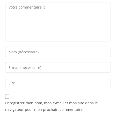
Comment
Enter
your
name
Enter
or
your
username
email
Enter
to
address
your
comment
to
website
comment
URL
Enregistrer mon nom, mon e-mail et mon site dans le
(optional)
navigateur pour mon prochain commentaire.